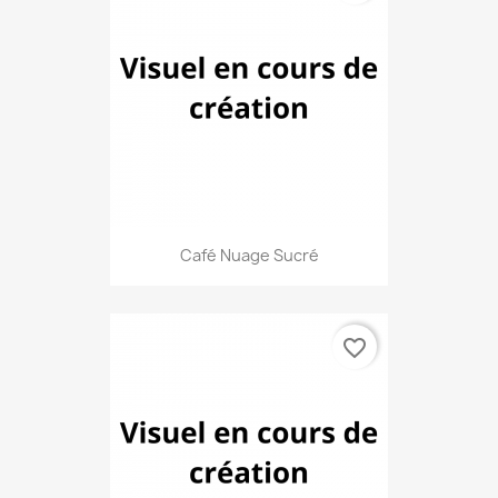
Café Nuage Sucré
favorite_border