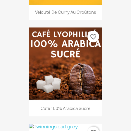
Velouté De Curry Au Croûtons
favorite_border
Café 100% Arabica Sucré