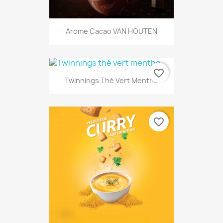
Arome Cacao VAN HOUTEN
favorite_border
Twinnings Thé Vert Menthe
favorite_border