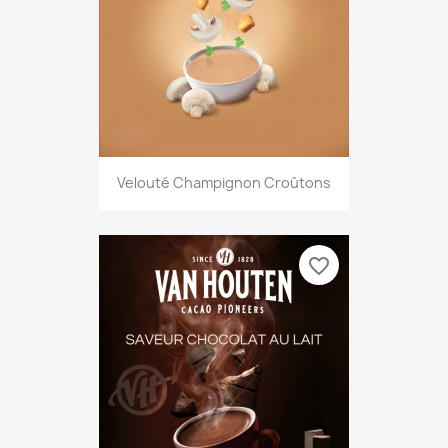
Velouté Champignon Croûtons
favorite_border