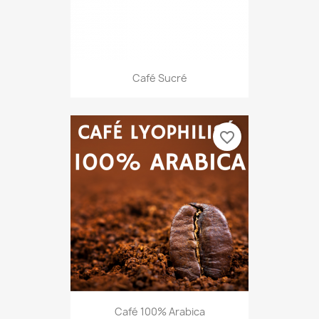
Café Sucré
favorite_border
Café 100% Arabica