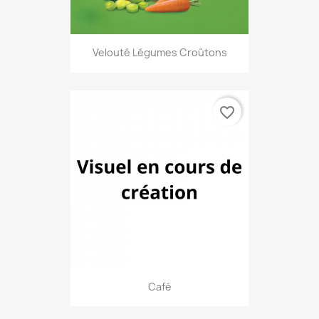
Velouté Légumes Croûtons
favorite_border
Café