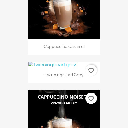
Cappuccino Caramel
favorite_border
Twinnings Earl Grey
favorite_border