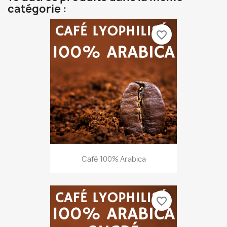
catégorie :
favorite_border
Café 100% Arabica
favorite_border