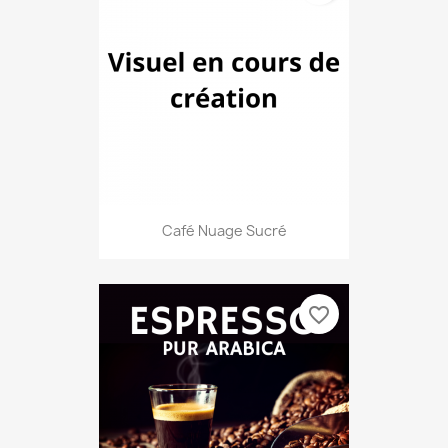
Café Nuage Sucré
favorite_border