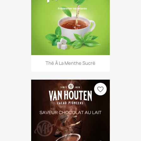
Thé À La Menthe Sucré
favorite_border